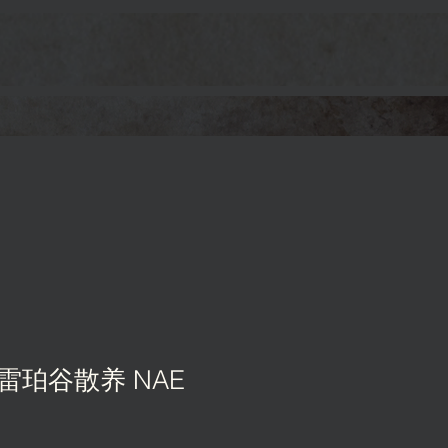
雷珀谷散养 NAE