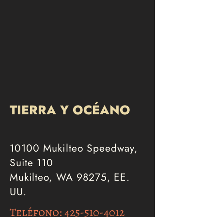
TIERRA Y OCÉANO
10100 Mukilteo Speedway,
Suite 110
Mukilteo, WA 98275, EE.
UU.
Teléfono:
425-510-4012