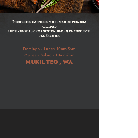
Productos cárnicos y del mar de primera
calidad
Obtenido de forma sostenible en el noroeste
del Pacífico
Domingo - Lunes 10am-5pm
Martes - Sábado 10am-7pm
MUKIL
TEO
,
WA