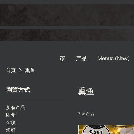
家
产品
Menus (New)
首頁
熏鱼
瀏覽方式
熏鱼
所有产品
3 項產品
即食
杂项
海鲜